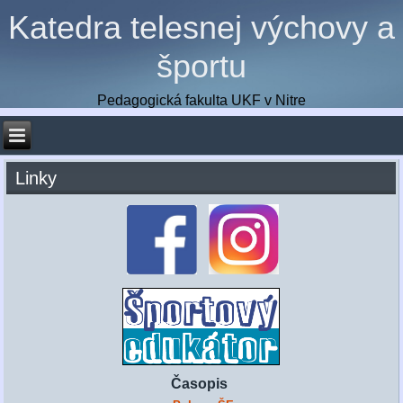
Katedra telesnej výchovy a
športu
Pedagogická fakulta UKF v Nitre
Linky
Časopis